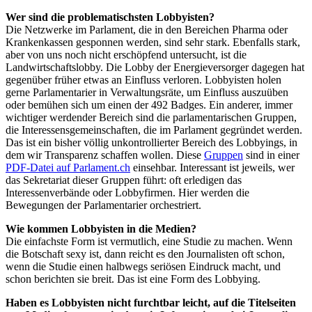
Wer sind die problematischsten Lobbyisten?
Die Netzwerke im Parlament, die in den Bereichen Pharma oder
Krankenkassen gesponnen werden, sind sehr stark. Ebenfalls stark,
aber von uns noch nicht erschöpfend untersucht, ist die
Landwirtschaftslobby. Die Lobby der Energieversorger dagegen hat
gegenüber früher etwas an Einfluss verloren. Lobbyisten holen
gerne Parlamentarier in Verwaltungsräte, um Einfluss auszuüben
oder bemühen sich um einen der 492 Badges. Ein anderer, immer
wichtiger werdender Bereich sind die parlamentarischen Gruppen,
die Interessensgemeinschaften, die im Parlament gegründet werden.
Das ist ein bisher völlig unkontrollierter Bereich des Lobbyings, in
dem wir Transparenz schaffen wollen. Diese
Gruppen
sind in einer
PDF-Datei auf Parlament.ch
einsehbar. Interessant ist jeweils, wer
das Sekretariat dieser Gruppen führt: oft erledigen das
Interessenverbände oder Lobbyfirmen. Hier werden die
Bewegungen der Parlamentarier orchestriert.
Wie kommen Lobbyisten in die Medien?
Die einfachste Form ist vermutlich, eine Studie zu machen. Wenn
die Botschaft sexy ist, dann reicht es den Journalisten oft schon,
wenn die Studie einen halbwegs seriösen Eindruck macht, und
schon berichten sie breit. Das ist eine Form des Lobbying.
Haben es Lobbyisten nicht furchtbar leicht, auf die Titelseiten