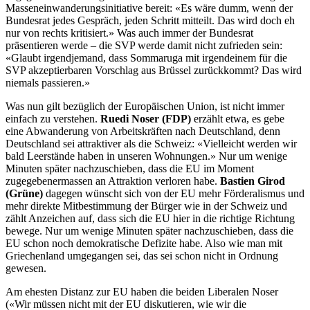
Masseneinwanderungsinitiative bereit: «Es wäre dumm, wenn der
Bundesrat jedes Gespräch, jeden Schritt mitteilt. Das wird doch eh
nur von rechts kritisiert.» Was auch immer der Bundesrat
präsentieren werde – die SVP werde damit nicht zufrieden sein:
«Glaubt irgendjemand, dass Sommaruga mit irgendeinem für die
SVP akzeptierbaren Vorschlag aus Brüssel zurückkommt? Das wird
niemals passieren.»
Was nun gilt bezüglich der Europäischen Union, ist nicht immer
einfach zu verstehen.
Ruedi Noser (FDP)
erzählt etwa, es gebe
eine Abwanderung von Arbeitskräften nach Deutschland, denn
Deutschland sei attraktiver als die Schweiz: «Vielleicht werden wir
bald Leerstände haben in unseren Wohnungen.» Nur um wenige
Minuten später nachzuschieben, dass die EU im Moment
zugegebenermassen an Attraktion verloren habe.
Bastien Girod
(Grüne)
dagegen wünscht sich von der EU mehr Förderalismus und
mehr direkte Mitbestimmung der Bürger wie in der Schweiz und
zählt Anzeichen auf, dass sich die EU hier in die richtige Richtung
bewege. Nur um wenige Minuten später nachzuschieben, dass die
EU schon noch demokratische Defizite habe. Also wie man mit
Griechenland umgegangen sei, das sei schon nicht in Ordnung
gewesen.
Am ehesten Distanz zur EU haben die beiden Liberalen Noser
(«Wir müssen nicht mit der EU diskutieren, wie wir die