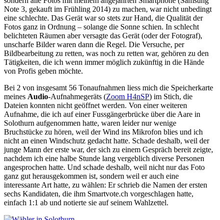
sondern alle Fotos mit meinem angejahrten Smartphone (Samsung
Note 3, gekauft im Frühling 2014) zu machen, war nicht unbedingt
eine schlechte. Das Gerät war so stets zur Hand, die Qualität der
Fotos ganz in Ordnung – solange die Sonne schien. In schlecht
belichteten Räumen aber versagte das Gerät (oder der Fotograf),
unscharfe Bilder waren dann die Regel. Die Versuche, per
Bildbearbeitung zu retten, was noch zu retten war, gehören zu den
Tätigkeiten, die ich wenn immer möglich zukünftig in die Hände
von Profis geben möchte.
Bei 2 von insgesamt 56 Tonaufnahmen liess mich die Speicherkarte
meines
Audio
-Aufnahmegeräts (
Zoom H4nSP
) im Stich, die
Dateien konnten nicht geöffnet werden. Von einer weiteren
Aufnahme, die ich auf einer Fussgängerbrücke über die Aare in
Solothurn aufgenommen hatte, waren leider nur wenige
Bruchstücke zu hören, weil der Wind ins Mikrofon blies und ich
nicht an einen Windschutz gedacht hatte. Schade deshalb, weil der
junge Mann der erste war, der sich zu einem Gespräch bereit zeigte,
nachdem ich eine halbe Stunde lang vergeblich diverse Personen
angesprochen hatte. Und schade deshalb, weil nicht nur das Foto
ganz gut herausgekommen ist, sondern weil er auch eine
interessante Art hatte, zu wählen: Er schrieb die Namen der ersten
sechs Kandidaten, die ihm Smartvote.ch vorgeschlagen hatte,
einfach 1:1 ab und notierte sie auf seinem Wahlzettel.