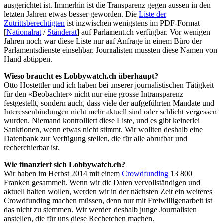
ausgerichtet ist. Immerhin ist die Transparenz gegen aussen in den
letzten Jahren etwas besser geworden. Die
Liste der
Zutrittsberechtigten
ist inzwischen wenigstens im PDF-Format
[
Nationalrat
/
Ständerat
] auf Parlament.ch verfügbar. Vor wenigen
Jahren noch war diese Liste nur auf Anfrage in einem Büro der
Parlamentsdienste einsehbar. Journalisten mussten diese Namen von
Hand abtippen.
Wieso braucht es Lobbywatch.ch überhaupt?
Otto Hostettler und ich haben bei unserer journalistischen Tätigkeit
für den «Beobachter» nicht nur eine grosse Intransparenz
festgestellt, sondern auch, dass viele der aufgeführten Mandate und
Interessenbindungen nicht mehr aktuell sind oder schlicht vergessen
wurden. Niemand kontrolliert diese Liste, und es gibt keinerlei
Sanktionen, wenn etwas nicht stimmt. Wir wollten deshalb eine
Datenbank zur Verfügung stellen, die für alle abrufbar und
recherchierbar ist.
Wie finanziert sich Lobbywatch.ch?
Wir haben im Herbst 2014 mit einem
Crowdfunding
13 800
Franken gesammelt. Wenn wir die Daten vervollständigen und
aktuell halten wollen, werden wir in der nächsten Zeit ein weiteres
Crowdfunding machen müssen, denn nur mit Freiwilligenarbeit ist
das nicht zu stemmen. Wir werden deshalb junge Journalisten
anstellen, die für uns diese Recherchen machen.