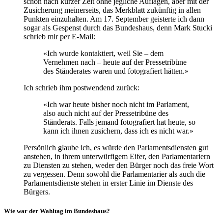
schon nach kurzer Zeit ohne jegliche Auflagen, aber mit der
Zusicherung meinerseits, das Merkblatt zukünftig in allen
Punkten einzuhalten. Am 17. September geisterte ich dann
sogar als Gespenst durch das Bundeshaus, denn Mark Stucki
schrieb mir per E-Mail:
«Ich wurde kontaktiert, weil Sie – dem
Vernehmen nach – heute auf der Pressetribüne
des Ständerates waren und fotografiert hätten.»
Ich schrieb ihm postwendend zurück:
«Ich war heute bisher noch nicht im Parlament,
also auch nicht auf der Pressetribüne des
Ständerats. Falls jemand fotografiert hat heute, so
kann ich ihnen zusichern, dass ich es nicht war.»
Persönlich glaube ich, es würde den Parlamentsdiensten gut
anstehen, in ihrem unterwürfigem Eifer, den Parlamentariern
zu Diensten zu stehen, weder den Bürger noch das freie Wort
zu vergessen. Denn sowohl die Parlamentarier als auch die
Parlamentsdienste stehen in erster Linie im Dienste des
Bürgers.
Wie war der Wahltag im Bundeshaus?