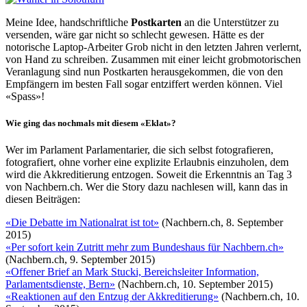
Meine Idee, handschriftliche
Postkarten
an die Unterstützer zu
versenden, wäre gar nicht so schlecht gewesen. Hätte es der
notorische Laptop-Arbeiter Grob nicht in den letzten Jahren verlernt,
von Hand zu schreiben. Zusammen mit einer leicht grobmotorischen
Veranlagung sind nun Postkarten herausgekommen, die von den
Empfängern im besten Fall sogar entziffert werden können. Viel
«Spass»!
Wie ging das nochmals mit diesem «Eklat»?
Wer im Parlament Parlamentarier, die sich selbst fotografieren,
fotografiert, ohne vorher eine explizite Erlaubnis einzuholen, dem
wird die Akkreditierung entzogen. Soweit die Erkenntnis an Tag 3
von Nachbern.ch. Wer die Story dazu nachlesen will, kann das in
diesen Beiträgen:
«Die Debatte im Nationalrat ist tot»
(Nachbern.ch, 8. September
2015)
«Per sofort kein Zutritt mehr zum Bundeshaus für Nachbern.ch»
(Nachbern.ch, 9. September 2015)
«Offener Brief an Mark Stucki, Bereichsleiter Information,
Parlamentsdienste, Bern»
(Nachbern.ch, 10. September 2015)
«Reaktionen auf den Entzug der Akkreditierung»
(Nachbern.ch, 10.