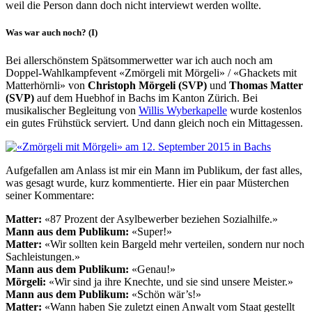
weil die Person dann doch nicht interviewt werden wollte.
Was war auch noch? (I)
Bei allerschönstem Spätsommerwetter war ich auch noch am
Doppel-Wahlkampfevent «Zmörgeli mit Mörgeli» / «Ghackets mit
Matterhörnli» von
Christoph Mörgeli (SVP)
und
Thomas Matter
(SVP)
auf dem Huebhof in Bachs im Kanton Zürich. Bei
musikalischer Begleitung von
Willis Wyberkapelle
wurde kostenlos
ein gutes Frühstück serviert. Und dann gleich noch ein Mittagessen.
Aufgefallen am Anlass ist mir ein Mann im Publikum, der fast alles,
was gesagt wurde, kurz kommentierte. Hier ein paar Müsterchen
seiner Kommentare:
Matter:
«87 Prozent der Asylbewerber beziehen Sozialhilfe.»
Mann aus dem Publikum:
«Super!»
Matter:
«Wir sollten kein Bargeld mehr verteilen, sondern nur noch
Sachleistungen.»
Mann aus dem Publikum:
«Genau!»
Mörgeli:
«Wir sind ja ihre Knechte, und sie sind unsere Meister.»
Mann aus dem Publikum:
«Schön wär’s!»
Matter:
«Wann haben Sie zuletzt einen Anwalt vom Staat gestellt