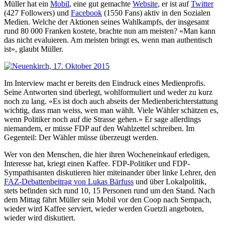
Müller hat ein
Mobil
, eine gut gemachte
Website
, er ist auf
Twitter
(427 Followers) und
Facebook
(1550 Fans) aktiv in den Sozialen
Medien. Welche der Aktionen seines Wahlkampfs, der insgesamt
rund 80 000 Franken kostete, brachte nun am meisten? «Man kann
das nicht evaluieren. Am meisten bringt es, wenn man authentisch
ist», glaubt Müller.
Im Interview macht er bereits den Eindruck eines Medienprofis.
Seine Antworten sind überlegt, wohlformuliert und weder zu kurz
noch zu lang. «Es ist doch auch abseits der Medienberichterstattung
wichtig, dass man weiss, wen man wählt. Viele Wähler schätzen es,
wenn Politiker noch auf die Strasse gehen.» Er sage allerdings
niemandem, er müsse FDP auf den Wahlzettel schreiben. Im
Gegenteil: Der Wähler müsse überzeugt werden.
Wer von den Menschen, die hier ihren Wocheneinkauf erledigen,
Interesse hat, kriegt einen Kaffee. FDP-Politiker und FDP-
Sympathisanten diskutieren hier miteinander über linke Lehrer, den
FAZ-Debattenbeitrag von Lukas Bärfuss
und über Lokalpolitik,
stets befinden sich rund 10, 15 Personen rund um den Stand. Nach
dem Mittag fährt Müller sein Mobil vor den Coop nach Sempach,
wieder wird Kaffee serviert, wieder werden Guetzli angeboten,
wieder wird diskutiert.