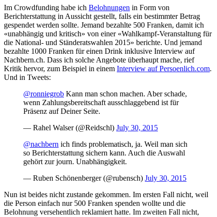
Im Crowdfunding habe ich
Belohnungen
in Form von
Berichterstattung in Aussicht gestellt, falls ein bestimmter Betrag
gespendet werden sollte. Jemand bezahlte 500 Franken, damit ich
«unabhängig und kritisch» von einer «Wahlkampf-Veranstaltung für
die National- und Ständeratswahlen 2015» berichte. Und jemand
bezahlte 1000 Franken für einen Drink inklusive Interview auf
Nachbern.ch. Dass ich solche Angebote überhaupt mache, rief
Kritik hervor, zum Beispiel in einem
Interview auf Persoenlich.com
.
Und in Tweets:
@ronniegrob
Kann man schon machen. Aber schade,
wenn Zahlungsbereitschaft ausschlaggebend ist für
Präsenz auf Deiner Seite.
— Rahel Walser (@Reidschl)
July 30, 2015
@nachbern
ich finds problematisch, ja. Weil man sich
so Berichterstattung sichern kann. Auch die Auswahl
gehört zur journ. Unabhängigkeit.
— Ruben Schönenberger (@rubensch)
July 30, 2015
Nun ist beides nicht zustande gekommen. Im ersten Fall nicht, weil
die Person einfach nur 500 Franken spenden wollte und die
Belohnung versehentlich reklamiert hatte. Im zweiten Fall nicht,