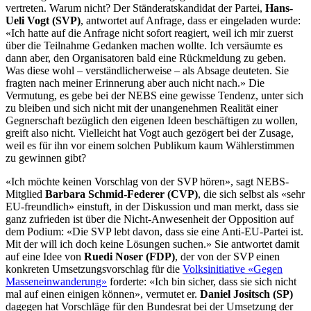
vertreten. Warum nicht? Der Ständeratskandidat der Partei,
Hans-
Ueli Vogt (SVP)
, antwortet auf Anfrage, dass er eingeladen wurde:
«Ich hatte auf die Anfrage nicht sofort reagiert, weil ich mir zuerst
über die Teilnahme Gedanken machen wollte. Ich versäumte es
dann aber, den Organisatoren bald eine Rückmeldung zu geben.
Was diese wohl – verständlicherweise – als Absage deuteten. Sie
fragten nach meiner Erinnerung aber auch nicht nach.» Die
Vermutung, es gebe bei der NEBS eine gewisse Tendenz, unter sich
zu bleiben und sich nicht mit der unangenehmen Realität einer
Gegnerschaft bezüglich den eigenen Ideen beschäftigen zu wollen,
greift also nicht. Vielleicht hat Vogt auch gezögert bei der Zusage,
weil es für ihn vor einem solchen Publikum kaum Wählerstimmen
zu gewinnen gibt?
«Ich möchte keinen Vorschlag von der SVP hören», sagt NEBS-
Mitglied
Barbara Schmid-Federer (CVP)
, die sich selbst als «sehr
EU-freundlich» einstuft, in der Diskussion und man merkt, dass sie
ganz zufrieden ist über die Nicht-Anwesenheit der Opposition auf
dem Podium: «Die SVP lebt davon, dass sie eine Anti-EU-Partei ist.
Mit der will ich doch keine Lösungen suchen.» Sie antwortet damit
auf eine Idee von
Ruedi Noser (FDP)
, der von der SVP einen
konkreten Umsetzungsvorschlag für die
Volksinitiative «Gegen
Masseneinwanderung»
forderte: «Ich bin sicher, dass sie sich nicht
mal auf einen einigen können», vermutet er.
Daniel Jositsch (SP)
dagegen hat Vorschläge für den Bundesrat bei der Umsetzung der