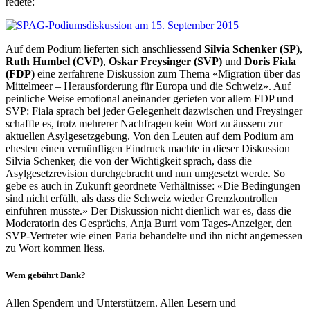
redete:
Auf dem Podium lieferten sich anschliessend
Silvia Schenker (SP)
,
Ruth Humbel (CVP)
,
Oskar Freysinger (SVP)
und
Doris Fiala
(FDP)
eine zerfahrene Diskussion zum Thema «Migration über das
Mittelmeer – Herausforderung für Europa und die Schweiz». Auf
peinliche Weise emotional aneinander gerieten vor allem FDP und
SVP: Fiala sprach bei jeder Gelegenheit dazwischen und Freysinger
schaffte es, trotz mehrerer Nachfragen kein Wort zu äussern zur
aktuellen Asylgesetzgebung. Von den Leuten auf dem Podium am
ehesten einen vernünftigen Eindruck machte in dieser Diskussion
Silvia Schenker, die von der Wichtigkeit sprach, dass die
Asylgesetzrevision durchgebracht und nun umgesetzt werde. So
gebe es auch in Zukunft geordnete Verhältnisse: «Die Bedingungen
sind nicht erfüllt, als dass die Schweiz wieder Grenzkontrollen
einführen müsste.» Der Diskussion nicht dienlich war es, dass die
Moderatorin des Gesprächs, Anja Burri vom Tages-Anzeiger, den
SVP-Vertreter wie einen Paria behandelte und ihn nicht angemessen
zu Wort kommen liess.
Wem gebührt Dank?
Allen Spendern und Unterstützern. Allen Lesern und