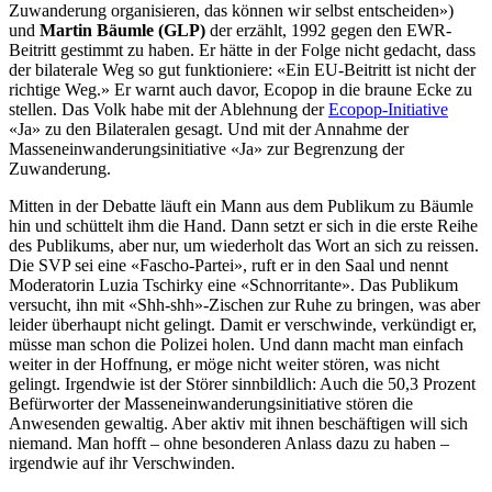
Zuwanderung organisieren, das können wir selbst entscheiden»)
und
Martin Bäumle (GLP)
der erzählt, 1992 gegen den EWR-
Beitritt gestimmt zu haben. Er hätte in der Folge nicht gedacht, dass
der bilaterale Weg so gut funktioniere: «Ein EU-Beitritt ist nicht der
richtige Weg.» Er warnt auch davor, Ecopop in die braune Ecke zu
stellen. Das Volk habe mit der Ablehnung der
Ecopop-Initiative
«Ja» zu den Bilateralen gesagt. Und mit der Annahme der
Masseneinwanderungsinitiative «Ja» zur Begrenzung der
Zuwanderung.
Mitten in der Debatte läuft ein Mann aus dem Publikum zu Bäumle
hin und schüttelt ihm die Hand. Dann setzt er sich in die erste Reihe
des Publikums, aber nur, um wiederholt das Wort an sich zu reissen.
Die SVP sei eine «Fascho-Partei», ruft er in den Saal und nennt
Moderatorin Luzia Tschirky eine «Schnorritante». Das Publikum
versucht, ihn mit «Shh-shh»-Zischen zur Ruhe zu bringen, was aber
leider überhaupt nicht gelingt. Damit er verschwinde, verkündigt er,
müsse man schon die Polizei holen. Und dann macht man einfach
weiter in der Hoffnung, er möge nicht weiter stören, was nicht
gelingt. Irgendwie ist der Störer sinnbildlich: Auch die 50,3 Prozent
Befürworter der Masseneinwanderungsinitiative stören die
Anwesenden gewaltig. Aber aktiv mit ihnen beschäftigen will sich
niemand. Man hofft – ohne besonderen Anlass dazu zu haben –
irgendwie auf ihr Verschwinden.