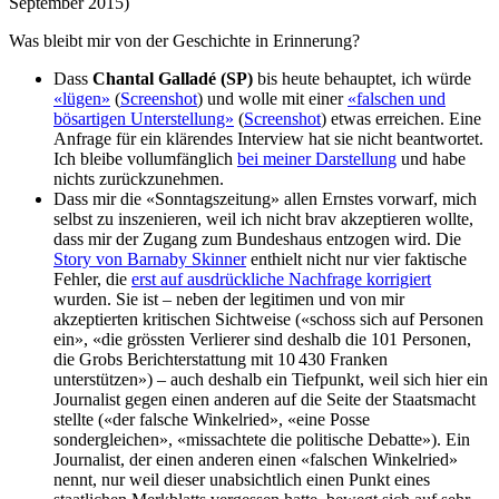
September 2015)
Was bleibt mir von der Geschichte in Erinnerung?
Dass
Chantal Galladé (SP)
bis heute behauptet, ich würde
«lügen»
(
Screenshot
) und wolle mit einer
«falschen und
bösartigen Unterstellung»
(
Screenshot
) etwas erreichen. Eine
Anfrage für ein klärendes Interview hat sie nicht beantwortet.
Ich bleibe vollumfänglich
bei meiner Darstellung
und habe
nichts zurückzunehmen.
Dass mir die «Sonntagszeitung» allen Ernstes vorwarf, mich
selbst zu inszenieren, weil ich nicht brav akzeptieren wollte,
dass mir der Zugang zum Bundeshaus entzogen wird. Die
Story von Barnaby Skinner
enthielt nicht nur vier faktische
Fehler, die
erst auf ausdrückliche Nachfrage korrigiert
wurden. Sie ist – neben der legitimen und von mir
akzeptierten kritischen Sichtweise («schoss sich auf Personen
ein», «die grössten Verlierer sind deshalb die 101 Personen,
die Grobs Berichterstattung mit 10 430 Franken
unterstützen») – auch deshalb ein Tiefpunkt, weil sich hier ein
Journalist gegen einen anderen auf die Seite der Staatsmacht
stellte («der falsche Winkelried», «eine Posse
sondergleichen», «missachtete die politische Debatte»). Ein
Journalist, der einen anderen einen «falschen Winkelried»
nennt, nur weil dieser unabsichtlich einen Punkt eines