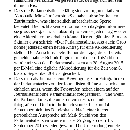
staatlichen Merkblatts vergessen hatte, bewegt sich auf sehr
dünnem Eis.
Dass die Parlamentsdienste fähig sind zur argumentativen
Akrobatik. Mir schreiben sie «Sie haben ab sofort keinen
Zutritt mehr», was eine zeitlich unbeschränkte Sperre
bedeutet. Die nachhakenden Journalisten dagegen informieren
sie grossherzig, dass ich absolut problemlos jeden Tag wieder
eine Akkreditierung erhalten könne. Der gutgläubige Barnaby
Skinner etwa schrieb: «Der Parlamentsdienst sagt auch: Grob
könne jederzeit einen neuen Antrag für eine Akkreditierung
stellen. Der Ausschluss betreffe nur die Tage, die er bereits
gemeldet habe.» Bei mir fragte er nicht nach. Tatsächlich
wurde mir von den Parlamentsdiensten am 28. August 2015
per E-Mail eine tägliche Akkreditierung für die Zeit vom 6.
bis 25. September 2015 zugesichert.
Dass man als Journalist eine Bewilligung zum Fotografieren
der Parlamentarier von der Journalistentribüne aus auch dann
einholen muss, wenn die Fotografen neben einem auf der
Journalistentribüne Parlamentarier fotografieren – und wenn
die Parlamentarier, die unter einem sitzen, einander
fotografieren. De facto durfte ich vom 9. bis zum 14.
September nicht ins Bundeshaus. Nach einer kurzen
persönlichen Aussprache mit Mark Stucki von den
Parlamentsdiensten wurde mir der Zugang ab dem 15.
September 2015 wieder gewährt. Die Unterredung endete