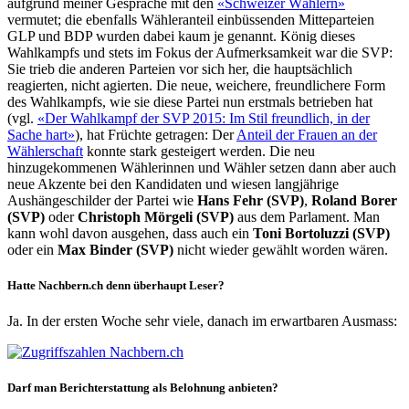
aufgrund meiner Gespräche mit den
«Schweizer Wählern»
vermutet; die ebenfalls Wähleranteil einbüssenden Mitteparteien
GLP und BDP wurden dabei kaum je genannt. König dieses
Wahlkampfs und stets im Fokus der Aufmerksamkeit war die SVP:
Sie trieb die anderen Parteien vor sich her, die hauptsächlich
reagierten, nicht agierten. Die neue, weichere, freundlichere Form
des Wahlkampfs, wie sie diese Partei nun erstmals betrieben hat
(vgl.
«Der Wahlkampf der SVP 2015: Im Stil freundlich, in der
Sache hart»
), hat Früchte getragen: Der
Anteil der Frauen an der
Wählerschaft
konnte stark gesteigert werden. Die neu
hinzugekommenen Wählerinnen und Wähler setzen dann aber auch
neue Akzente bei den Kandidaten und wiesen langjährige
Aushängeschilder der Partei wie
Hans Fehr (SVP)
,
Roland Borer
(SVP)
oder
Christoph Mörgeli (SVP)
aus dem Parlament. Man
kann wohl davon ausgehen, dass auch ein
Toni Bortoluzzi (SVP)
oder ein
Max Binder (SVP)
nicht wieder gewählt worden wären.
Hatte Nachbern.ch denn überhaupt Leser?
Ja. In der ersten Woche sehr viele, danach im erwartbaren Ausmass:
Darf man Berichterstattung als Belohnung anbieten?