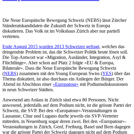
Die Neue Europäische Bewegung Schweiz (NEBS) lässt Zürcher
Ständeratskandidaten die Zukunft der Schweiz in Europa
diskutieren. Das Volk ist im Volkshaus Zürich aber nur partiell
vertreten.
Ende August 2015 wurden 2013 Schweizer gefragt
, welches das
dringendste Problem ist, das die Schweizer Politik heute lösen soll.
Die Top-Antwort war «Migration, Ausländer, Integration, Asyl &
Flüchtlinge». Aber schon auf Platz 2 folgte «EU & Europa,
Bilaterale». Dass die Neue Europäische Bewegung Schweiz
(
NEBS
) zusammen mit den Young European Swiss (
YES
) über das
Thema diskutiert, ist also durchaus ein Anliegen der Bürger. Der
Abend ist Abschluss einer
«Europatour»
mit Podiumsdiskussionen
in neun Schweizer Städten.
Anwesend am Anlass in Zürich sind etwa 80 Personen. Nicht
anwesend, jedenfalls auf dem Podium nicht, ist die grösste Partei der
Schweiz, die SVP. Bei den «Europatour»-Veranstaltungen in
Lausanne, Chur und Lugano durfte jeweils ein SVP-Vertreter
mitreden, in Neuenburg sogar deren zwei. Bei den «Europatour»-
Veranstaltungen in Zürich, Genf, Freiburg, Basel und Bern dagegen
war die grösste Partei der Schweiz dagegen nicht auf dem Podium