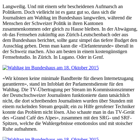
Langweilig. Und mit einem sehr bescheidenen Aufmarsch an
Politikern. Doch vielleicht ist es ganz gut so, dass sich die
Journalisten am Wahltag im Bundeshaus langweilen, während die
Menschen der Schweizer Politik in ihren Kantonen
zusammenkommen oder gleich zu Hause bleiben. In der Abwägung,
ob das Fernsehen zukünftig aus Zürich-Leutschenbach oder aus
dem Bundeshaus berichtet, sollte ganz simpel das tiefere Budget den
Ausschlag geben. Denn man kann die «Elefantenrunde» überall in
der Schweiz machen. Also am besten in einem kostengünstigen
Fernsehstudio. In Zürich. In Lugano. Oder in Genf.
«Wir können keine minimale Bandbreite für diesen Internetzugang
garantieren», stand im Infoblatt der Parlamentsdienste für den
Wahltag. Die TV-Übertragung per Stream im Kommissionszimmer
der Deutschschweizer Journalisten funktionierte dann tatsächlich
nicht, die dort schreibenden Journalisten wurden über Stunden mit
einem ruckelnden Stream gequält; ein zu Hilfe gerufener Techniker
konnte das Problem nicht lösen. Also schaute man in das TV-Gerät
des «Grand Café des Alpes», zusammen mit den SRG- und SRF-
Spitzen, welche die Wahlergebnisse emotionslos und mit stoischer
Ruhe aufnahmen.