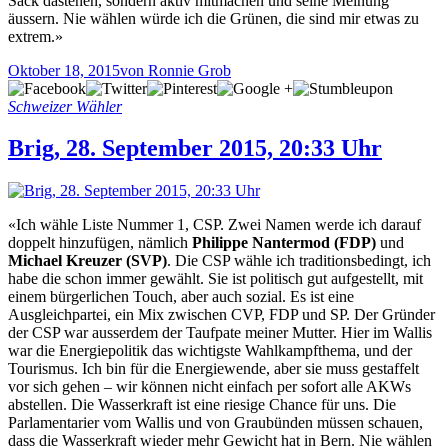
Sack dastehen, sondern aktiv mitmachen und seine Meinung
äussern. Nie wählen würde ich die Grünen, die sind mir etwas zu
extrem.»
Oktober 18, 2015
von Ronnie Grob
Schweizer Wähler
Brig, 28. September 2015, 20:33 Uhr
«Ich wähle Liste Nummer 1, CSP. Zwei Namen werde ich darauf
doppelt hinzufügen, nämlich
Philippe Nantermod (FDP)
und
Michael Kreuzer (SVP)
. Die CSP wähle ich traditionsbedingt, ich
habe die schon immer gewählt. Sie ist politisch gut aufgestellt, mit
einem bürgerlichen Touch, aber auch sozial. Es ist eine
Ausgleichpartei, ein Mix zwischen CVP, FDP und SP. Der Gründer
der CSP war ausserdem der Taufpate meiner Mutter. Hier im Wallis
war die Energiepolitik das wichtigste Wahlkampfthema, und der
Tourismus. Ich bin für die Energiewende, aber sie muss gestaffelt
vor sich gehen – wir können nicht einfach per sofort alle AKWs
abstellen. Die Wasserkraft ist eine riesige Chance für uns. Die
Parlamentarier vom Wallis und von Graubünden müssen schauen,
dass die Wasserkraft wieder mehr Gewicht hat in Bern. Nie wählen