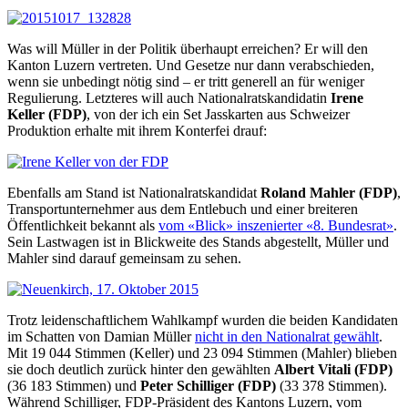
Was will Müller in der Politik überhaupt erreichen? Er will den
Kanton Luzern vertreten. Und Gesetze nur dann verabschieden,
wenn sie unbedingt nötig sind – er tritt generell an für weniger
Regulierung. Letzteres will auch Nationalratskandidatin
Irene
Keller (FDP)
, von der ich ein Set Jasskarten aus Schweizer
Produktion erhalte mit ihrem Konterfei drauf:
Ebenfalls am Stand ist Nationalratskandidat
Roland Mahler (FDP)
,
Transportunternehmer aus dem Entlebuch und einer breiteren
Öffentlichkeit bekannt als
vom «Blick» inszenierter «8. Bundesrat»
.
Sein Lastwagen ist in Blickweite des Stands abgestellt, Müller und
Mahler sind darauf gemeinsam zu sehen.
Trotz leidenschaftlichem Wahlkampf wurden die beiden Kandidaten
im Schatten von Damian Müller
nicht in den Nationalrat gewählt
.
Mit 19 044 Stimmen (Keller) und 23 094 Stimmen (Mahler) blieben
sie doch deutlich zurück hinter den gewählten
Albert Vitali (FDP)
(36 183 Stimmen) und
Peter Schilliger (FDP)
(33 378 Stimmen).
Während Schilliger, FDP-Präsident des Kantons Luzern, vom