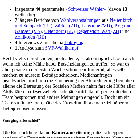
Insgesamt
40
gesammelte
«Schweizer Wähler»
(davon
13
weibliche)
7
längere Berichte von
Wahlveranstaltungen
aus
Neuenkirch
und Sempach (LU)
,
Zürich (ZH)
,
Lausanne (VD)
,
Brig und
Gamsen (VS)
,
Uetendorf (BE)
,
Regensdorf-Watt (ZH)
und
Zollikofen (BE)
4
Interviews zum Thema
Lobbying
1
Analyse zum
SVP-Wahlkampf
Recht viel zu produzieren, auch alleine, ist also möglich. Doch auch
wenn ich keine Mühe habe, Entscheidungen zu treffen, so war es
aber gerade in der ersten Woche schon sehr fordernd, alles selbst
machen zu müssen: Beiträge schreiben, Medienanfragen
beantworten, mich um die Erneuerung der Akkreditierung bemühen;
alleine die Betreuung der Sozialen Medien nahm fast die Hälfte aller
Aktivitäten in dieser Zeit ein. Ich hätte mich da oft gerne mit einem
Team besprochen und andere Meinungen eingeholt. Doch um ein
Team zu finanzieren, hätte das Crowdfunding einen viel höheren
Betrag erlösen müssen.
Was ging alles schief?
Die Entscheidung, keine
Kameraausrüstung
mitzuschleppen,