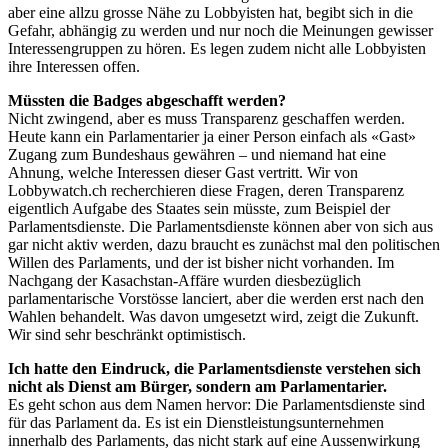
aber eine allzu grosse Nähe zu Lobbyisten hat, begibt sich in die
Gefahr, abhängig zu werden und nur noch die Meinungen gewisser
Interessengruppen zu hören. Es legen zudem nicht alle Lobbyisten
ihre Interessen offen.
Müssten die Badges abgeschafft werden?
Nicht zwingend, aber es muss Transparenz geschaffen werden.
Heute kann ein Parlamentarier ja einer Person einfach als «Gast»
Zugang zum Bundeshaus gewähren – und niemand hat eine
Ahnung, welche Interessen dieser Gast vertritt. Wir von
Lobbywatch.ch recherchieren diese Fragen, deren Transparenz
eigentlich Aufgabe des Staates sein müsste, zum Beispiel der
Parlamentsdienste. Die Parlamentsdienste können aber von sich aus
gar nicht aktiv werden, dazu braucht es zunächst mal den politischen
Willen des Parlaments, und der ist bisher nicht vorhanden. Im
Nachgang der Kasachstan-Affäre wurden diesbezüglich
parlamentarische Vorstösse lanciert, aber die werden erst nach den
Wahlen behandelt. Was davon umgesetzt wird, zeigt die Zukunft.
Wir sind sehr beschränkt optimistisch.
Ich hatte den Eindruck, die Parlamentsdienste verstehen sich
nicht als Dienst am Bürger, sondern am Parlamentarier.
Es geht schon aus dem Namen hervor: Die Parlamentsdienste sind
für das Parlament da. Es ist ein Dienstleistungsunternehmen
innerhalb des Parlaments, das nicht stark auf eine Aussenwirkung