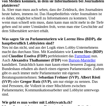
von Medien kommen, in dem sie Informationen bei Journalisten
platzieren?
Ja. Aber man muss auch sehen, dass der Zeitdruck, den Journalisten
heute haben, immens ist. Das Hauptbedürfnis vieler Journalisten ist
es daher, möglichst schnell zu Informationen zu kommen. Und
wenn man schnell sein muss, dann kann man nicht mehr in die Tiefe
gehen und ist unter Umständen froh, wenn man eine Geschichte auf
dem Silbertablett serviert erhält.
Was sagen Sie zu Parlamentariern wie Lorenz Hess (BDP), die
hauptberuflich Lobbyisten sind?
Neu ist das nicht, und aus der Logik eines Lobby-Unternehmens
macht das durchaus Sinn. Mit Kandidaten wie
Lorenz Hess (BDP)
und
Claudine Esseiva (FDP)
perfektioniert das
Furrerhugi
nun.
Auch
Alexandra Thalhammer (FDP)
von
Burson-Marsteller
kandidiert. Tatsächlich kann man kaum einen besseren Zugang zum
Bundeshaus erhalten als durch einen eigenen Parlamentarier. Zudem
gibt es auch immer mehr Parlamentarier mit eigenen
Beratungsunternehmen:
Sebastian Frehner (SVP)
,
Albert Rösti
(SVP)
oder
Gregor Rutz (SVP)
, um nur einige zu nennen. Das
sind Personen, die Vollzeit in einer Mischform zwischen
Parlamentarier, Kommunikationsarbeiter und Lobbyist unterwegs
sind.
Wie geht es nun weiter mit Lobbywatch.ch?