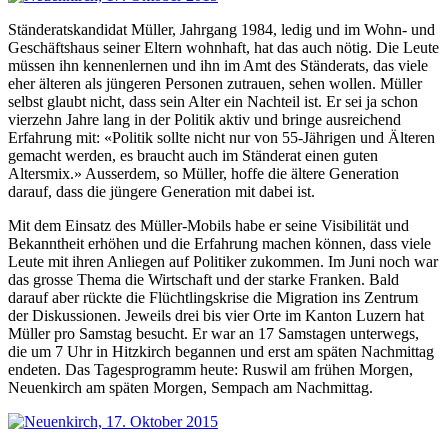
Ständeratskandidat Müller, Jahrgang 1984, ledig und im Wohn- und
Geschäftshaus seiner Eltern wohnhaft, hat das auch nötig. Die Leute
müssen ihn kennenlernen und ihn im Amt des Ständerats, das viele
eher älteren als jüngeren Personen zutrauen, sehen wollen. Müller
selbst glaubt nicht, dass sein Alter ein Nachteil ist. Er sei ja schon
vierzehn Jahre lang in der Politik aktiv und bringe ausreichend
Erfahrung mit: «Politik sollte nicht nur von 55-Jährigen und Älteren
gemacht werden, es braucht auch im Ständerat einen guten
Altersmix.» Ausserdem, so Müller, hoffe die ältere Generation
darauf, dass die jüngere Generation mit dabei ist.
Mit dem Einsatz des Müller-Mobils habe er seine Visibilität und
Bekanntheit erhöhen und die Erfahrung machen können, dass viele
Leute mit ihren Anliegen auf Politiker zukommen. Im Juni noch war
das grosse Thema die Wirtschaft und der starke Franken. Bald
darauf aber rückte die Flüchtlingskrise die Migration ins Zentrum
der Diskussionen. Jeweils drei bis vier Orte im Kanton Luzern hat
Müller pro Samstag besucht. Er war an 17 Samstagen unterwegs,
die um 7 Uhr in Hitzkirch begannen und erst am späten Nachmittag
endeten. Das Tagesprogramm heute: Ruswil am frühen Morgen,
Neuenkirch am späten Morgen, Sempach am Nachmittag.