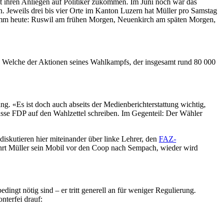
it ihren Anliegen auf Politiker zukommen. Im Juni noch war das
n. Jeweils drei bis vier Orte im Kanton Luzern hat Müller pro Samstag
ramm heute: Ruswil am frühen Morgen, Neuenkirch am späten Morgen,
. Welche der Aktionen seines Wahlkampfs, der insgesamt rund 80 000
g. «Es ist doch auch abseits der Medienberichterstattung wichtig,
üsse FDP auf den Wahlzettel schreiben. Im Gegenteil: Der Wähler
iskutieren hier miteinander über linke Lehrer, den
FAZ-
ährt Müller sein Mobil vor den Coop nach Sempach, wieder wird
ingt nötig sind – er tritt generell an für weniger Regulierung.
nterfei drauf: