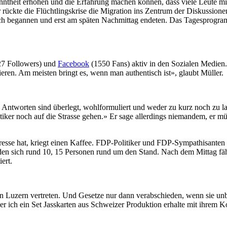
anntheit erhöhen und die Erfahrung machen können, dass viele Leute m
 rückte die Flüchtlingskrise die Migration ins Zentrum der Diskussione
irch begannen und erst am späten Nachmittag endeten. Das Tagesprog
7 Followers) und
Facebook
(1550 Fans) aktiv in den Sozialen Medien
eren. Am meisten bringt es, wenn man authentisch ist», glaubt Müller.
 Antworten sind überlegt, wohlformuliert und weder zu kurz noch zu lan
iker noch auf die Strasse gehen.» Er sage allerdings niemandem, er m
esse hat, kriegt einen Kaffee. FDP-Politiker und FDP-Sympathisanten d
inden sich rund 10, 15 Personen rund um den Stand. Nach dem Mittag f
ert.
n Luzern vertreten. Und Gesetze nur dann verabschieden, wenn sie unbed
er ich ein Set Jasskarten aus Schweizer Produktion erhalte mit ihrem Ko