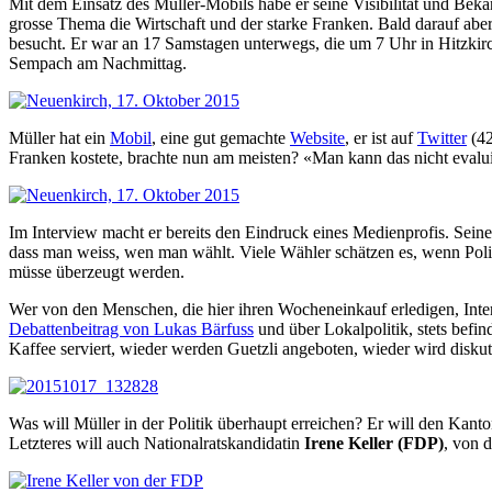
Mit dem Einsatz des Müller-Mobils habe er seine Visibilität und Bek
grosse Thema die Wirtschaft und der starke Franken. Bald darauf aber
besucht. Er war an 17 Samstagen unterwegs, die um 7 Uhr in Hitzk
Sempach am Nachmittag.
Müller hat ein
Mobil
, eine gut gemachte
Website
, er ist auf
Twitter
(42
Franken kostete, brachte nun am meisten? «Man kann das nicht evalui
Im Interview macht er bereits den Eindruck eines Medienprofis. Seine
dass man weiss, wen man wählt. Viele Wähler schätzen es, wenn Polit
müsse überzeugt werden.
Wer von den Menschen, die hier ihren Wocheneinkauf erledigen, Inter
Debattenbeitrag von Lukas Bärfuss
und über Lokalpolitik, stets bef
Kaffee serviert, wieder werden Guetzli angeboten, wieder wird diskuti
Was will Müller in der Politik überhaupt erreichen? Er will den Kanto
Letzteres will auch Nationalratskandidatin
Irene Keller (FDP)
, von d