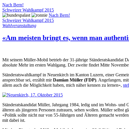
Nach Bern!
Schweizer Wahlkampf 2015
Nach Bern!
Schweizer Wahlkampf 2015
Wahlveranstaltung
«Am meisten bringt es, wenn man authentis
Mit seinem Müller-Mobil betrieb der 31-jährige Ständeratskandidat D
absolute Mehr im ersten Wahlgang. Der zweite findet Mitte November 
Ständeratswahlkampf in Neuenkirch im Kanton Luzern, einer Gemeind
ansprechbar sei, erzählt mir
Damian Müller (FDP)
. Angefangen, mit
allem auch die Möglichkeit haben, mich näher kennen zu lernen»,
ste
Ständeratskandidat Müller, Jahrgang 1984, ledig und im Wohn- und Ge
älteren als jüngeren Personen zutrauen, sehen wollen. Müller selbst gla
«Politik sollte nicht nur von 55-Jährigen und Älteren gemacht werden,
mit dabei ist.