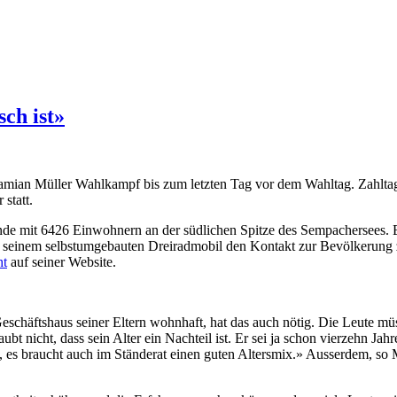
ch ist»
amian Müller Wahlkampf bis zum letzten Tag vor dem Wahltag. Zahltag 
statt.
e mit 6426 Einwohnern an der südlichen Spitze des Sempachersees. Es
 seinem selbstumgebauten Dreiradmobil den Kontakt zur Bevölkerung zu
ht
auf seiner Website.
schäftshaus seiner Eltern wohnhaft, hat das auch nötig. Die Leute müs
ubt nicht, dass sein Alter ein Nachteil ist. Er sei ja schon vierzehn Jah
 es braucht auch im Ständerat einen guten Altersmix.» Ausserdem, so Mü