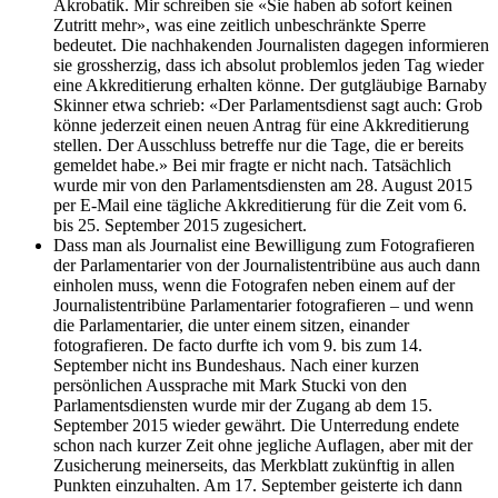
Akrobatik. Mir schreiben sie «Sie haben ab sofort keinen
Zutritt mehr», was eine zeitlich unbeschränkte Sperre
bedeutet. Die nachhakenden Journalisten dagegen informieren
sie grossherzig, dass ich absolut problemlos jeden Tag wieder
eine Akkreditierung erhalten könne. Der gutgläubige Barnaby
Skinner etwa schrieb: «Der Parlamentsdienst sagt auch: Grob
könne jederzeit einen neuen Antrag für eine Akkreditierung
stellen. Der Ausschluss betreffe nur die Tage, die er bereits
gemeldet habe.» Bei mir fragte er nicht nach. Tatsächlich
wurde mir von den Parlamentsdiensten am 28. August 2015
per E-Mail eine tägliche Akkreditierung für die Zeit vom 6.
bis 25. September 2015 zugesichert.
Dass man als Journalist eine Bewilligung zum Fotografieren
der Parlamentarier von der Journalistentribüne aus auch dann
einholen muss, wenn die Fotografen neben einem auf der
Journalistentribüne Parlamentarier fotografieren – und wenn
die Parlamentarier, die unter einem sitzen, einander
fotografieren. De facto durfte ich vom 9. bis zum 14.
September nicht ins Bundeshaus. Nach einer kurzen
persönlichen Aussprache mit Mark Stucki von den
Parlamentsdiensten wurde mir der Zugang ab dem 15.
September 2015 wieder gewährt. Die Unterredung endete
schon nach kurzer Zeit ohne jegliche Auflagen, aber mit der
Zusicherung meinerseits, das Merkblatt zukünftig in allen
Punkten einzuhalten. Am 17. September geisterte ich dann