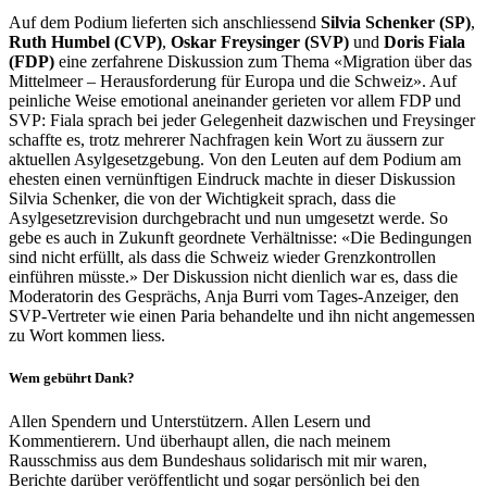
Auf dem Podium lieferten sich anschliessend
Silvia Schenker (SP)
,
Ruth Humbel (CVP)
,
Oskar Freysinger (SVP)
und
Doris Fiala
(FDP)
eine zerfahrene Diskussion zum Thema «Migration über das
Mittelmeer – Herausforderung für Europa und die Schweiz». Auf
peinliche Weise emotional aneinander gerieten vor allem FDP und
SVP: Fiala sprach bei jeder Gelegenheit dazwischen und Freysinger
schaffte es, trotz mehrerer Nachfragen kein Wort zu äussern zur
aktuellen Asylgesetzgebung. Von den Leuten auf dem Podium am
ehesten einen vernünftigen Eindruck machte in dieser Diskussion
Silvia Schenker, die von der Wichtigkeit sprach, dass die
Asylgesetzrevision durchgebracht und nun umgesetzt werde. So
gebe es auch in Zukunft geordnete Verhältnisse: «Die Bedingungen
sind nicht erfüllt, als dass die Schweiz wieder Grenzkontrollen
einführen müsste.» Der Diskussion nicht dienlich war es, dass die
Moderatorin des Gesprächs, Anja Burri vom Tages-Anzeiger, den
SVP-Vertreter wie einen Paria behandelte und ihn nicht angemessen
zu Wort kommen liess.
Wem gebührt Dank?
Allen Spendern und Unterstützern. Allen Lesern und
Kommentierern. Und überhaupt allen, die nach meinem
Rausschmiss aus dem Bundeshaus solidarisch mit mir waren,
Berichte darüber veröffentlicht und sogar persönlich bei den