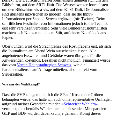
perfekt. Die Deutschschweizer Journalisten drängen sich um den
Bildschirm, auf dem SRF1 läuft. Die Westschweizer Journalisten
um den Bildschirm vis-à-vis, auf dem RTS1 läuft. Die Journalisten
sind übrigens inzwischen so modern, dass sie die Input-
Informationen per Second Screen ergänzen (oft: Twitter). Beim
schriftlichen Festhalten von Informationen jedoch ist die Technik
erst sehr vereinzelt verbreitet. Sehr viele Bundeshausjournalisten
machten sich Notizen mit einem Stift, auf einem Notizblock aus
Papier.
Überwunden wird die Sprachgrenze des Röstigrabens erst, als sich
die Journalisten am Abend Wein ausschenken lassen. Alle
angebotenen Esswaren und Getränke waren übrigens für die
Anwesenden kostenlos, Bezahlen nicht möglich. Finanziert wurde
das vom
Verein Hauptstadtregion Schweiz
, wie die
Parlamentsdienste auf Anfrage mitteilen, also indirekt vom
Steuerzahler.
Wie war der Wahlkampf?
Dass die SVP zulegen und sich die SP auf Kosten der Grünen
behaupten würde, das hatte ich auch ohne repräsentative Umfragen
aufgrund meiner Gespräche mit den
«Schweizer Wählern»
vermutet; die ebenfalls Wähleranteil einbüssenden Mitteparteien
GLP und BDP wurden dabei kaum je genannt. König dieses