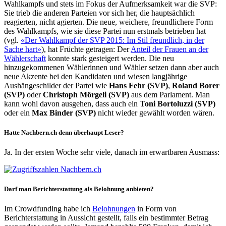
Wahlkampfs und stets im Fokus der Aufmerksamkeit war die SVP:
Sie trieb die anderen Parteien vor sich her, die hauptsächlich
reagierten, nicht agierten. Die neue, weichere, freundlichere Form
des Wahlkampfs, wie sie diese Partei nun erstmals betrieben hat
(vgl.
«Der Wahlkampf der SVP 2015: Im Stil freundlich, in der
Sache hart»
), hat Früchte getragen: Der
Anteil der Frauen an der
Wählerschaft
konnte stark gesteigert werden. Die neu
hinzugekommenen Wählerinnen und Wähler setzen dann aber auch
neue Akzente bei den Kandidaten und wiesen langjährige
Aushängeschilder der Partei wie
Hans Fehr (SVP)
,
Roland Borer
(SVP)
oder
Christoph Mörgeli (SVP)
aus dem Parlament. Man
kann wohl davon ausgehen, dass auch ein
Toni Bortoluzzi (SVP)
oder ein
Max Binder (SVP)
nicht wieder gewählt worden wären.
Hatte Nachbern.ch denn überhaupt Leser?
Ja. In der ersten Woche sehr viele, danach im erwartbaren Ausmass:
Darf man Berichterstattung als Belohnung anbieten?
Im Crowdfunding habe ich
Belohnungen
in Form von
Berichterstattung in Aussicht gestellt, falls ein bestimmter Betrag