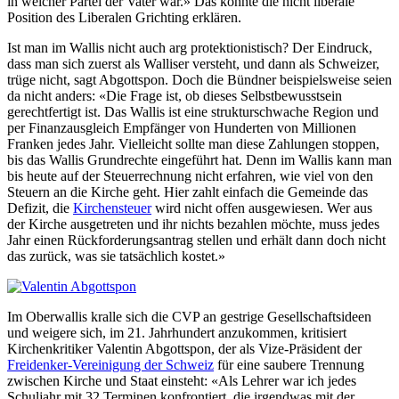
in welcher Partei der Vater war.» Das könnte die nicht liberale
Position des Liberalen Grichting erklären.
Ist man im Wallis nicht auch arg protektionistisch? Der Eindruck,
dass man sich zuerst als Walliser versteht, und dann als Schweizer,
trüge nicht, sagt Abgottspon. Doch die Bündner beispielsweise seien
da nicht anders: «Die Frage ist, ob dieses Selbstbewusstsein
gerechtfertigt ist. Das Wallis ist eine strukturschwache Region und
per Finanzausgleich Empfänger von Hunderten von Millionen
Franken jedes Jahr. Vielleicht sollte man diese Zahlungen stoppen,
bis das Wallis Grundrechte eingeführt hat. Denn im Wallis kann man
bis heute auf der Steuerrechnung nicht erfahren, wie viel von den
Steuern an die Kirche geht. Hier zahlt einfach die Gemeinde das
Defizit, die
Kirchensteuer
wird nicht offen ausgewiesen. Wer aus
der Kirche ausgetreten und ihr nichts bezahlen möchte, muss jedes
Jahr einen Rückforderungsantrag stellen und erhält dann doch nicht
das zurück, was sie tatsächlich kostet.»
Im Oberwallis kralle sich die CVP an gestrige Gesellschaftsideen
und weigere sich, im 21. Jahrhundert anzukommen, kritisiert
Kirchenkritiker Valentin Abgottspon, der als Vize-Präsident der
Freidenker-Vereinigung der Schweiz
für eine saubere Trennung
zwischen Kirche und Staat einsteht: «Als Lehrer war ich jedes
Schuljahr mit 32 Terminen konfrontiert, die irgendwas mit der