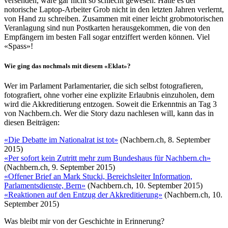
versenden, wäre gar nicht so schlecht gewesen. Hätte es der
notorische Laptop-Arbeiter Grob nicht in den letzten Jahren verlernt,
von Hand zu schreiben. Zusammen mit einer leicht grobmotorischen
Veranlagung sind nun Postkarten herausgekommen, die von den
Empfängern im besten Fall sogar entziffert werden können. Viel
«Spass»!
Wie ging das nochmals mit diesem «Eklat»?
Wer im Parlament Parlamentarier, die sich selbst fotografieren,
fotografiert, ohne vorher eine explizite Erlaubnis einzuholen, dem
wird die Akkreditierung entzogen. Soweit die Erkenntnis an Tag 3
von Nachbern.ch. Wer die Story dazu nachlesen will, kann das in
diesen Beiträgen:
«Die Debatte im Nationalrat ist tot»
(Nachbern.ch, 8. September
2015)
«Per sofort kein Zutritt mehr zum Bundeshaus für Nachbern.ch»
(Nachbern.ch, 9. September 2015)
«Offener Brief an Mark Stucki, Bereichsleiter Information,
Parlamentsdienste, Bern»
(Nachbern.ch, 10. September 2015)
«Reaktionen auf den Entzug der Akkreditierung»
(Nachbern.ch, 10.
September 2015)
Was bleibt mir von der Geschichte in Erinnerung?