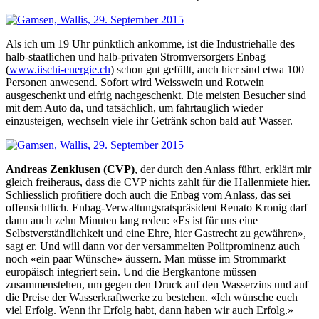
Als ich um 19 Uhr pünktlich ankomme, ist die Industriehalle des
halb-staatlichen und halb-privaten Stromversorgers Enbag
(
www.iischi-energie.ch
) schon gut gefüllt, auch hier sind etwa 100
Personen anwesend. Sofort wird Weisswein und Rotwein
ausgeschenkt und eifrig nachgeschenkt. Die meisten Besucher sind
mit dem Auto da, und tatsächlich, um fahrtauglich wieder
einzusteigen, wechseln viele ihr Getränk schon bald auf Wasser.
Andreas Zenklusen (CVP)
, der durch den Anlass führt, erklärt mir
gleich freiheraus, dass die CVP nichts zahlt für die Hallenmiete hier.
Schliesslich profitiere doch auch die Enbag vom Anlass, das sei
offensichtlich. Enbag-Verwaltungsratspräsident Renato Kronig darf
dann auch zehn Minuten lang reden: «Es ist für uns eine
Selbstverständlichkeit und eine Ehre, hier Gastrecht zu gewähren»,
sagt er. Und will dann vor der versammelten Politprominenz auch
noch «ein paar Wünsche» äussern. Man müsse im Strommarkt
europäisch integriert sein. Und die Bergkantone müssen
zusammenstehen, um gegen den Druck auf den Wasserzins und auf
die Preise der Wasserkraftwerke zu bestehen. «Ich wünsche euch
viel Erfolg. Wenn ihr Erfolg habt, dann haben wir auch Erfolg.»