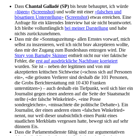
Dass
Chantal Galladé (SP)
bis heute behauptet, ich würde
«lügen»
(
Screenshot
) und wolle mit einer
«falschen und
bösartigen Unterstellung»
(
Screenshot
) etwas erreichen. Eine
Anfrage für ein klärendes Interview hat sie nicht beantwortet.
Ich bleibe vollumfänglich
bei meiner Darstellung
und habe
nichts zurückzunehmen.
Dass mir die «Sonntagszeitung» allen Ernstes vorwarf, mich
selbst zu inszenieren, weil ich nicht brav akzeptieren wollte,
dass mir der Zugang zum Bundeshaus entzogen wird. Die
Story von Barnaby Skinner
enthielt nicht nur vier faktische
Fehler, die
erst auf ausdrückliche Nachfrage korrigiert
wurden. Sie ist – neben der legitimen und von mir
akzeptierten kritischen Sichtweise («schoss sich auf Personen
ein», «die grössten Verlierer sind deshalb die 101 Personen,
die Grobs Berichterstattung mit 10 430 Franken
unterstützen») – auch deshalb ein Tiefpunkt, weil sich hier ein
Journalist gegen einen anderen auf die Seite der Staatsmacht
stellte («der falsche Winkelried», «eine Posse
sondergleichen», «missachtete die politische Debatte»). Ein
Journalist, der einen anderen einen «falschen Winkelried»
nennt, nur weil dieser unabsichtlich einen Punkt eines
staatlichen Merkblatts vergessen hatte, bewegt sich auf sehr
dünnem Eis.
Dass die Parlamentsdienste fähig sind zur argumentativen