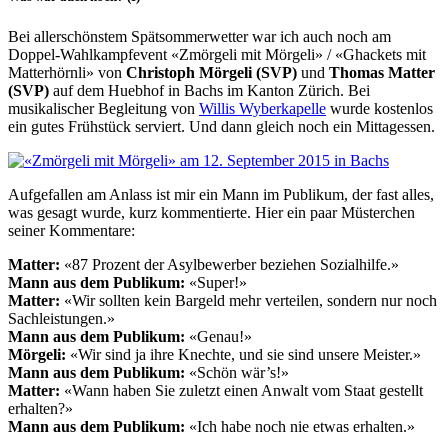
Bei allerschönstem Spätsommerwetter war ich auch noch am
Doppel-Wahlkampfevent «Zmörgeli mit Mörgeli» / «Ghackets mit
Matterhörnli» von
Christoph Mörgeli (SVP)
und
Thomas Matter
(SVP)
auf dem Huebhof in Bachs im Kanton Zürich. Bei
musikalischer Begleitung von
Willis Wyberkapelle
wurde kostenlos
ein gutes Frühstück serviert. Und dann gleich noch ein Mittagessen.
Aufgefallen am Anlass ist mir ein Mann im Publikum, der fast alles,
was gesagt wurde, kurz kommentierte. Hier ein paar Müsterchen
seiner Kommentare:
Matter:
«87 Prozent der Asylbewerber beziehen Sozialhilfe.»
Mann aus dem Publikum:
«Super!»
Matter:
«Wir sollten kein Bargeld mehr verteilen, sondern nur noch
Sachleistungen.»
Mann aus dem Publikum:
«Genau!»
Mörgeli:
«Wir sind ja ihre Knechte, und sie sind unsere Meister.»
Mann aus dem Publikum:
«Schön wär’s!»
Matter:
«Wann haben Sie zuletzt einen Anwalt vom Staat gestellt
erhalten?»
Mann aus dem Publikum:
«Ich habe noch nie etwas erhalten.»