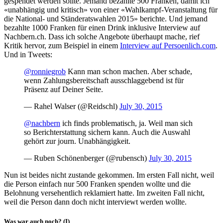
gespendet werden sollte. Jemand bezahlte 500 Franken, damit ich
«unabhängig und kritisch» von einer «Wahlkampf-Veranstaltung für
die National- und Ständeratswahlen 2015» berichte. Und jemand
bezahlte 1000 Franken für einen Drink inklusive Interview auf
Nachbern.ch. Dass ich solche Angebote überhaupt mache, rief
Kritik hervor, zum Beispiel in einem
Interview auf Persoenlich.com
.
Und in Tweets:
@ronniegrob
Kann man schon machen. Aber schade,
wenn Zahlungsbereitschaft ausschlaggebend ist für
Präsenz auf Deiner Seite.
— Rahel Walser (@Reidschl)
July 30, 2015
@nachbern
ich finds problematisch, ja. Weil man sich
so Berichterstattung sichern kann. Auch die Auswahl
gehört zur journ. Unabhängigkeit.
— Ruben Schönenberger (@rubensch)
July 30, 2015
Nun ist beides nicht zustande gekommen. Im ersten Fall nicht, weil
die Person einfach nur 500 Franken spenden wollte und die
Belohnung versehentlich reklamiert hatte. Im zweiten Fall nicht,
weil die Person dann doch nicht interviewt werden wollte.
Was war auch noch? (I)