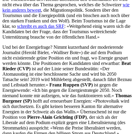
nicht etwa über das Thema gesprochen, welches die Schweizer
wie
kein anderes bewegt
, die Migrationspolitik. Sondern über den
Tourismus und die Energiepolitik (und ein bisschen auch noch über
den starken Franken und den Wolf). Beim Tourismus ist die Lage
klar, so
schreibt es auch das SRF
: «Weitgehend einig waren sich die
Kandidaten bei der Frage, dass der Tourismus weitreichende
Unterstützung brauche von der öffentlichen Hand.»
Und bei der Energiefrage? Nimmt kurzerhand der moderierende
Journalist (Herold Bieler, «Walliser Bote») die auf dem Podium
nicht existierende grüne Position ein und fragt, wo Energie gespart
werden könnte. Die Positionen der Kandidaten sind erwartbar:
Beat
Rieder (CVP)
ist auf der Linie seiner Bundesrätin: «Der
Atomausstieg ist eine beschlossene Sache und wird bis 2050
Tatsache sein! 2019 wird Mühleberg abgestellt, danach fährt Beznau
und Leibstadt herunter.»
Franz Ruppen (SVP)
ist gegen die
Energiewende: «Ich bin gegen die Energiestrategie 2050. Noch
niemand konnte mir aufzeigen, wie das funktionieren soll.»
Thomas
Burgener (SP)
hofft auf erneuerbare Energien: «Photovoltaik wird
sich durchsetzen. Es gibt keinen besseren Kanton für alternative
Energien in der Schweiz als das Wallis.» Überraschend ist nur die
Position von
Pierre-Alain Grichting (FDP)
, der sich als der
Liberale auf dem Podium explizit gegen eine Liberalisierung (des
Strommarkts) ausspricht: «Wenn die Preise liberalisiert werden,
dann kaufen die Firmen den billigen Strom aus Deutschland.»