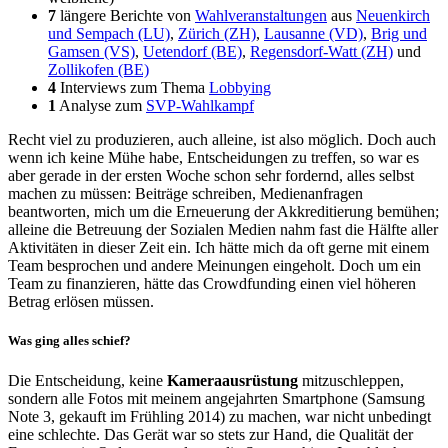
7
längere Berichte von
Wahlveranstaltungen
aus
Neuenkirch
und Sempach (LU)
,
Zürich (ZH)
,
Lausanne (VD)
,
Brig und
Gamsen (VS)
,
Uetendorf (BE)
,
Regensdorf-Watt (ZH)
und
Zollikofen (BE)
4
Interviews zum Thema
Lobbying
1
Analyse zum
SVP-Wahlkampf
Recht viel zu produzieren, auch alleine, ist also möglich. Doch auch
wenn ich keine Mühe habe, Entscheidungen zu treffen, so war es
aber gerade in der ersten Woche schon sehr fordernd, alles selbst
machen zu müssen: Beiträge schreiben, Medienanfragen
beantworten, mich um die Erneuerung der Akkreditierung bemühen;
alleine die Betreuung der Sozialen Medien nahm fast die Hälfte aller
Aktivitäten in dieser Zeit ein. Ich hätte mich da oft gerne mit einem
Team besprochen und andere Meinungen eingeholt. Doch um ein
Team zu finanzieren, hätte das Crowdfunding einen viel höheren
Betrag erlösen müssen.
Was ging alles schief?
Die Entscheidung, keine
Kameraausrüstung
mitzuschleppen,
sondern alle Fotos mit meinem angejahrten Smartphone (Samsung
Note 3, gekauft im Frühling 2014) zu machen, war nicht unbedingt
eine schlechte. Das Gerät war so stets zur Hand, die Qualität der