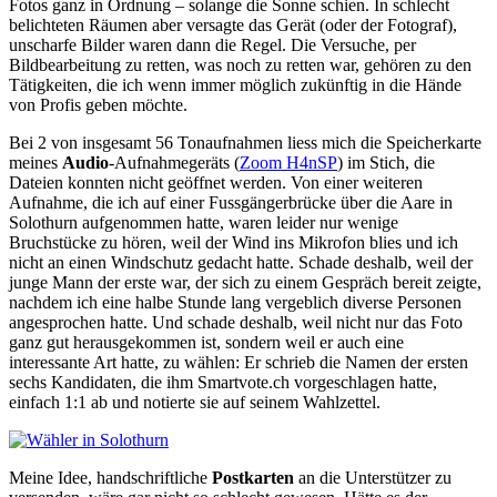
Fotos ganz in Ordnung – solange die Sonne schien. In schlecht
belichteten Räumen aber versagte das Gerät (oder der Fotograf),
unscharfe Bilder waren dann die Regel. Die Versuche, per
Bildbearbeitung zu retten, was noch zu retten war, gehören zu den
Tätigkeiten, die ich wenn immer möglich zukünftig in die Hände
von Profis geben möchte.
Bei 2 von insgesamt 56 Tonaufnahmen liess mich die Speicherkarte
meines
Audio
-Aufnahmegeräts (
Zoom H4nSP
) im Stich, die
Dateien konnten nicht geöffnet werden. Von einer weiteren
Aufnahme, die ich auf einer Fussgängerbrücke über die Aare in
Solothurn aufgenommen hatte, waren leider nur wenige
Bruchstücke zu hören, weil der Wind ins Mikrofon blies und ich
nicht an einen Windschutz gedacht hatte. Schade deshalb, weil der
junge Mann der erste war, der sich zu einem Gespräch bereit zeigte,
nachdem ich eine halbe Stunde lang vergeblich diverse Personen
angesprochen hatte. Und schade deshalb, weil nicht nur das Foto
ganz gut herausgekommen ist, sondern weil er auch eine
interessante Art hatte, zu wählen: Er schrieb die Namen der ersten
sechs Kandidaten, die ihm Smartvote.ch vorgeschlagen hatte,
einfach 1:1 ab und notierte sie auf seinem Wahlzettel.
Meine Idee, handschriftliche
Postkarten
an die Unterstützer zu