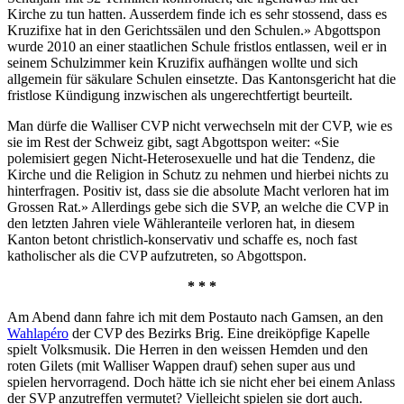
Kirche zu tun hatten. Ausserdem finde ich es sehr stossend, dass es
Kruzifixe hat in den Gerichtssälen und den Schulen.» Abgottspon
wurde 2010 an einer staatlichen Schule fristlos entlassen, weil er in
seinem Schulzimmer kein Kruzifix aufhängen wollte und sich
allgemein für säkulare Schulen einsetzte. Das Kantonsgericht hat die
fristlose Kündigung inzwischen als ungerechtfertigt beurteilt.
Man dürfe die Walliser CVP nicht verwechseln mit der CVP, wie es
sie im Rest der Schweiz gibt, sagt Abgottspon weiter: «Sie
polemisiert gegen Nicht-Heterosexuelle und hat die Tendenz, die
Kirche und die Religion in Schutz zu nehmen und hierbei nichts zu
hinterfragen. Positiv ist, dass sie die absolute Macht verloren hat im
Grossen Rat.» Allerdings gebe sich die SVP, an welche die CVP in
den letzten Jahren viele Wähleranteile verloren hat, in diesem
Kanton betont christlich-konservativ und schaffe es, noch fast
katholischer als die CVP aufzutreten, so Abgottspon.
* * *
Am Abend dann fahre ich mit dem Postauto nach Gamsen, an den
Wahlapéro
der CVP des Bezirks Brig. Eine dreiköpfige Kapelle
spielt Volksmusik. Die Herren in den weissen Hemden und den
roten Gilets (mit Walliser Wappen drauf) sehen super aus und
spielen hervorragend. Doch hätte ich sie nicht eher bei einem Anlass
der SVP anzutreffen vermutet? Vielleicht spielen sie dort auch.