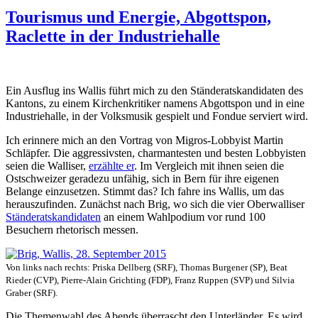
Tourismus und Energie, Abgottspon,
Raclette in der Industriehalle
Ein Ausflug ins Wallis führt mich zu den Ständeratskandidaten des
Kantons, zu einem Kirchenkritiker namens Abgottspon und in eine
Industriehalle, in der Volksmusik gespielt und Fondue serviert wird.
Ich erinnere mich an den Vortrag von Migros-Lobbyist Martin
Schläpfer. Die aggressivsten, charmantesten und besten Lobbyisten
seien die Walliser,
erzählte er
. Im Vergleich mit ihnen seien die
Ostschweizer geradezu unfähig, sich in Bern für ihre eigenen
Belange einzusetzen. Stimmt das? Ich fahre ins Wallis, um das
herauszufinden. Zunächst nach Brig, wo sich die vier Oberwalliser
Ständeratskandidaten
an einem Wahlpodium vor rund 100
Besuchern rhetorisch messen.
Von links nach rechts: Priska Dellberg (SRF), Thomas Burgener (SP), Beat
Rieder (CVP), Pierre-Alain Grichting (FDP), Franz Ruppen (SVP) und Silvia
Graber (SRF).
Die Themenwahl des Abends überrascht den Unterländer. Es wird