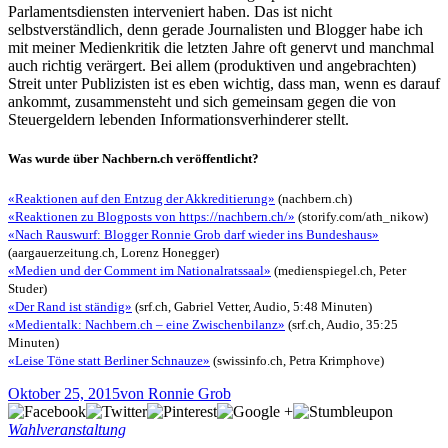
Parlamentsdiensten interveniert haben. Das ist nicht
selbstverständlich, denn gerade Journalisten und Blogger habe ich
mit meiner Medienkritik die letzten Jahre oft genervt und manchmal
auch richtig verärgert. Bei allem (produktiven und angebrachten)
Streit unter Publizisten ist es eben wichtig, dass man, wenn es darauf
ankommt, zusammensteht und sich gemeinsam gegen die von
Steuergeldern lebenden Informationsverhinderer stellt.
Was wurde über Nachbern.ch veröffentlicht?
«Reaktionen auf den Entzug der Akkreditierung»
(nachbern.ch)
«Reaktionen zu Blogposts von https://nachbern.ch/»
(storify.com/ath_nikow)
«Nach Rauswurf: Blogger Ronnie Grob darf wieder ins Bundeshaus»
(aargauerzeitung.ch, Lorenz Honegger)
«Medien und der Comment im Nationalratssaal»
(medienspiegel.ch, Peter
Studer)
«Der Rand ist ständig»
(srf.ch, Gabriel Vetter, Audio, 5:48 Minuten)
«Medientalk: Nachbern.ch – eine Zwischenbilanz»
(srf.ch, Audio, 35:25
Minuten)
«Leise Töne statt Berliner Schnauze»
(swissinfo.ch, Petra Krimphove)
Oktober 25, 2015
von Ronnie Grob
Wahlveranstaltung