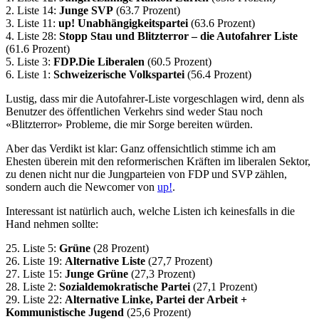
2. Liste 14:
Junge SVP
(63.7 Prozent)
3. Liste 11:
up! Unabhängigkeitspartei
(63.6 Prozent)
4. Liste 28:
Stopp Stau und Blitzterror – die Autofahrer Liste
(61.6 Prozent)
5. Liste 3:
FDP.Die Liberalen
(60.5 Prozent)
6. Liste 1:
Schweizerische Volkspartei
(56.4 Prozent)
Lustig, dass mir die Autofahrer-Liste vorgeschlagen wird, denn als
Benutzer des öffentlichen Verkehrs sind weder Stau noch
«Blitzterror» Probleme, die mir Sorge bereiten würden.
Aber das Verdikt ist klar: Ganz offensichtlich stimme ich am
Ehesten überein mit den reformerischen Kräften im liberalen Sektor,
zu denen nicht nur die Jungparteien von FDP und SVP zählen,
sondern auch die Newcomer von
up!
.
Interessant ist natürlich auch, welche Listen ich keinesfalls in die
Hand nehmen sollte:
25. Liste 5:
Grüne
(28 Prozent)
26. Liste 19:
Alternative Liste
(27,7 Prozent)
27. Liste 15:
Junge Grüne
(27,3 Prozent)
28. Liste 2:
Sozialdemokratische Partei
(27,1 Prozent)
29. Liste 22:
Alternative Linke, Partei der Arbeit +
Kommunistische Jugend
(25,6 Prozent)