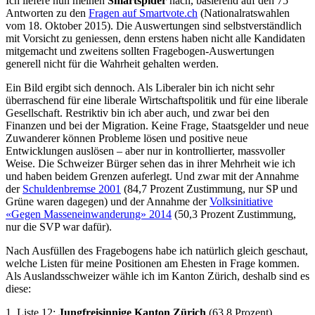
Ich liefere nun meinen
Smartspider
nach, basierend auf den 75
Antworten zu den
Fragen auf Smartvote.ch
(Nationalratswahlen
vom 18. Oktober 2015). Die Auswertungen sind selbstverständlich
mit Vorsicht zu geniessen, denn erstens haben nicht alle Kandidaten
mitgemacht und zweitens sollten Fragebogen-Auswertungen
generell nicht für die Wahrheit gehalten werden.
Ein Bild ergibt sich dennoch. Als Liberaler bin ich nicht sehr
überraschend für eine liberale Wirtschaftspolitik und für eine liberale
Gesellschaft. Restriktiv bin ich aber auch, und zwar bei den
Finanzen und bei der Migration. Keine Frage, Staatsgelder und neue
Zuwanderer können Probleme lösen und positive neue
Entwicklungen auslösen – aber nur in kontrollierter, massvoller
Weise. Die Schweizer Bürger sehen das in ihrer Mehrheit wie ich
und haben beidem Grenzen auferlegt. Und zwar mit der Annahme
der
Schuldenbremse 2001
(84,7 Prozent Zustimmung, nur SP und
Grüne waren dagegen) und der Annahme der
Volksinitiative
«Gegen Masseneinwanderung» 2014
(50,3 Prozent Zustimmung,
nur die SVP war dafür).
Nach Ausfüllen des Fragebogens habe ich natürlich gleich geschaut,
welche Listen für meine Positionen am Ehesten in Frage kommen.
Als Auslandsschweizer wähle ich im Kanton Zürich, deshalb sind es
diese:
1. Liste 12:
Jungfreisinnige Kanton Zürich
(63.8 Prozent)